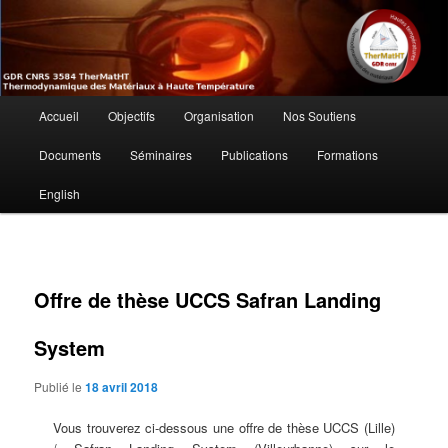
Aller
au
contenu
principal
GdR TherMatHT –
Menu
Thermodynamique des Matériaux à
Accueil
Objectifs
Organisation
Nos Soutiens
principal
Haute Température
Documents
Séminaires
Publications
Formations
English
Offre de thèse UCCS Safran Landing
System
Publié le
18 avril 2018
Vous trouverez ci-dessous une offre de thèse UCCS (Lille)