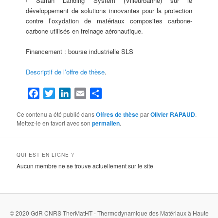
/ Safran Landing System (Villeurbanne) sur le
développement de solutions innovantes pour la protection
contre l’oxydation de matériaux composites carbone-
carbone utilisés en freinage aéronautique.
Financement : bourse industrielle SLS
Descriptif de l’offre de thèse
.
Facebook
Twitter
LinkedIn
Email
Partager
Ce contenu a été publié dans
Offres de thèse
par
Olivier RAPAUD
.
Mettez-le en favori avec son
permalien
.
QUI EST EN LIGNE ?
Aucun membre ne se trouve actuellement sur le site
© 2020 GdR CNRS TherMatHT - Thermodynamique des Matériaux à Haute