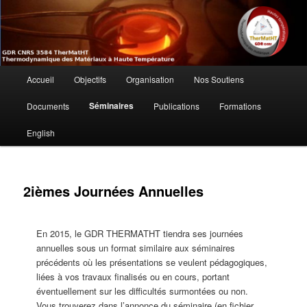
Aller
au
contenu
principal
GdR TherMatHT –
Menu
Thermodynamique des Matériaux à
Accueil
Objectifs
Organisation
Nos Soutiens
principal
Haute Température
Séminaires
Documents
Publications
Formations
English
2ièmes Journées Annuelles
En 2015, le GDR THERMATHT tiendra ses journées
annuelles sous un format similaire aux séminaires
précédents où les présentations se veulent pédagogiques,
liées à vos travaux finalisés ou en cours, portant
éventuellement sur les difficultés surmontées ou non.
Vous trouverez dans l’annonce du séminaire (en fichier