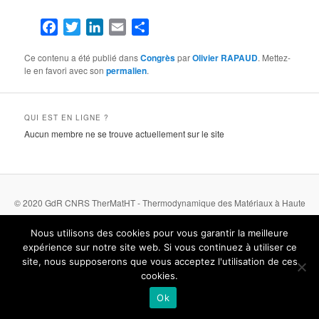
Facebook
Twitter
LinkedIn
Email
Partager
Ce contenu a été publié dans
Congrès
par
Olivier RAPAUD
. Mettez-
le en favori avec son
permalien
.
QUI EST EN LIGNE ?
Aucun membre ne se trouve actuellement sur le site
© 2020 GdR CNRS TherMatHT - Thermodynamique des Matériaux à Haute
Température
Nous utilisons des cookies pour vous garantir la meilleure
expérience sur notre site web. Si vous continuez à utiliser ce
Mentions légales
- Politique de confidentialité
site, nous supposerons que vous acceptez l'utilisation de ces
cookies.
Ok