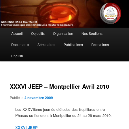
Aller
au
contenu
principal
GdR TherMatHT –
Menu
Thermodynamique des Matériaux à
Accueil
Objectifs
Organisation
Nos Soutiens
principal
Haute Température
Documents
Séminaires
Publications
Formations
English
XXXVI JEEP – Montpellier Avril 2010
Publié le
4 novembre 2009
Les XXXVIième journée d’études des Equilibres entre
Phases se tiendront à Montpellier du 24 au 26 mars 2010.
XXXVI JEEP